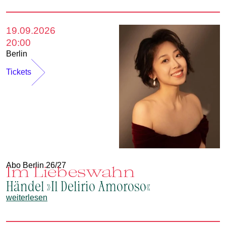
19.09.2026
20:00
Berlin
Tickets
Abo Berlin 26/27
Im Liebeswahn
Händel »Il Delirio Amoroso«
weiterlesen