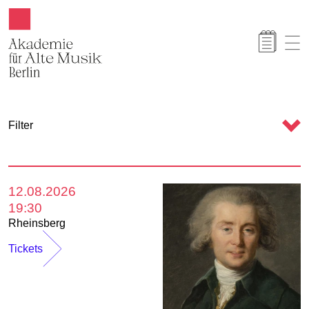
Akamus
K
Filter
a
l
e
12.08.2026
n
19:30
d
Rheinsberg
e
Tickets
r