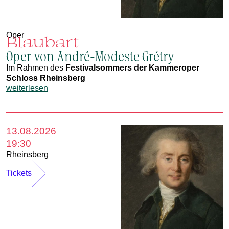
Oper
Blaubart
Oper von André-Modeste Grétry
Im Rahmen des
Festivalsommers der Kammeroper
Schloss Rheinsberg
weiterlesen
13.08.2026
19:30
Rheinsberg
Tickets