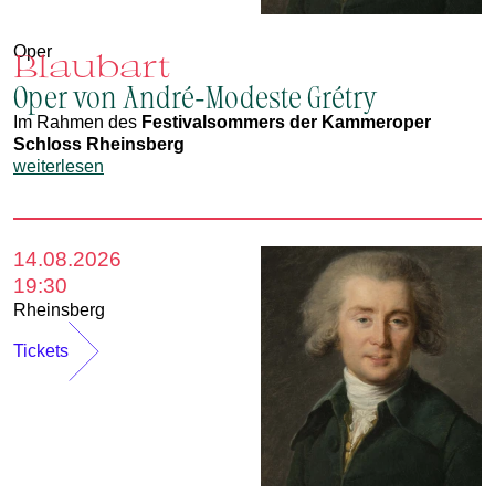
Oper
Blaubart
Oper von André-Modeste Grétry
Im Rahmen des
Festivalsommers der Kammeroper
Schloss Rheinsberg
weiterlesen
14.08.2026
19:30
Rheinsberg
Tickets