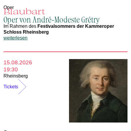
Oper
Blaubart
Oper von André-Modeste Grétry
Im Rahmen des
Festivalsommers der Kammeroper
Schloss Rheinsberg
weiterlesen
15.08.2026
19:30
Rheinsberg
Tickets