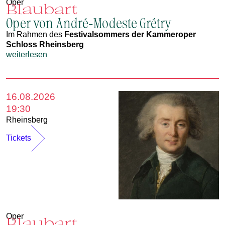
Oper
Blaubart
Oper von André-Modeste Grétry
Im Rahmen des
Festivalsommers der Kammeroper
Schloss Rheinsberg
weiterlesen
16.08.2026
19:30
Rheinsberg
Tickets
Oper
Blaubart