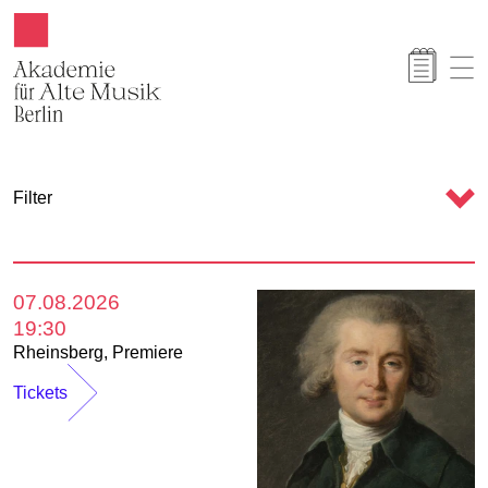
Akamus
C
Filter
a
l
e
07.08.2026
n
19:30
d
Rheinsberg
,
Premiere
a
Tickets
r