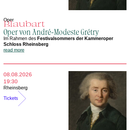
Oper
Blaubart
Oper von André-Modeste Grétry
Im Rahmen des
Festivalsommers der Kammeroper
Schloss Rheinsberg
read more
08.08.2026
19:30
Rheinsberg
Tickets