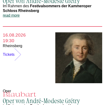
Oper von André-Modeste Grétry
Im Rahmen des
Festivalsommers der Kammeroper
Schloss Rheinsberg
read more
16.08.2026
19:30
Rheinsberg
Tickets
Oper
Blaubart
Oper von André-Modeste Grétry