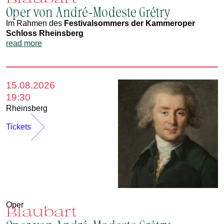
Oper von André-Modeste Grétry
Im Rahmen des
Festivalsommers der Kammeroper
Schloss Rheinsberg
read more
15.08.2026
19:30
Rheinsberg
Tickets
Oper
Blaubart