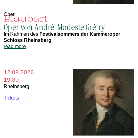
Oper
Blaubart
Oper von André-Modeste Grétry
Im Rahmen des
Festivalsommers der Kammeroper
Schloss Rheinsberg
read more
12.08.2026
19:30
Rheinsberg
Tickets