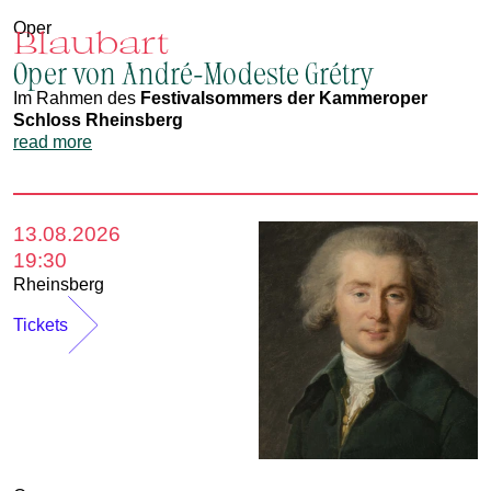
Oper
Blaubart
Oper von André-Modeste Grétry
Im Rahmen des
Festivalsommers der Kammeroper
Schloss Rheinsberg
read more
13.08.2026
19:30
Rheinsberg
Tickets