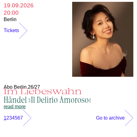
19.09.2026
20:00
Berlin
Tickets
Abo Berlin 26/27
Im Liebeswahn
Händel »Il Delirio Amoroso«
read more
1
2
3
4
5
6
7
Go to archive