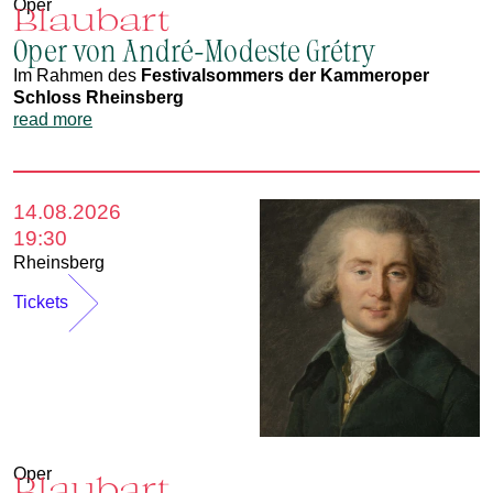
Oper
Blaubart
Oper von André-Modeste Grétry
Im Rahmen des
Festivalsommers der Kammeroper
Schloss Rheinsberg
read more
14.08.2026
19:30
Rheinsberg
Tickets
Oper
Blaubart