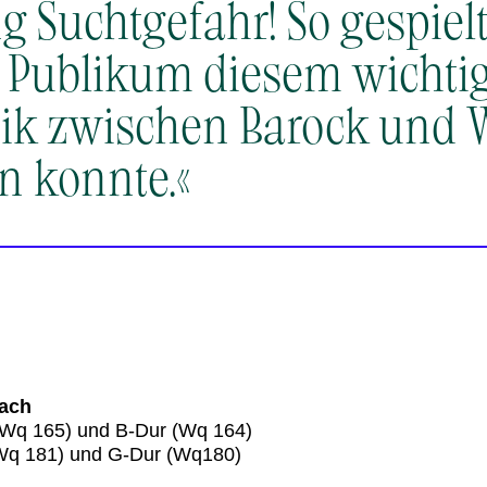
g Suchtgefahr! So gespiel
 Publikum diesem wichtig
ik zwischen Barock und W
en konnte.«
Bach
(Wq 165) und B-Dur (Wq 164)
(Wq 181) und G-Dur (Wq180)