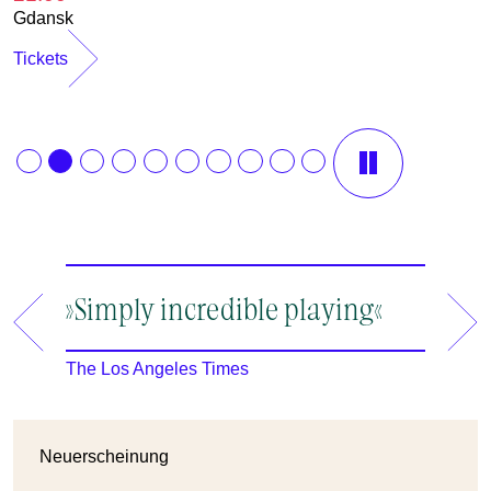
Gdansk
Tickets
12.08.2026
13.08.2026
»Simply incredible playing«
»A ma
19:30
19:30
an en
Rheinsberg
Rheinsberg
The Los Angeles Times
m
The New
2
Neuerscheinung
2
I