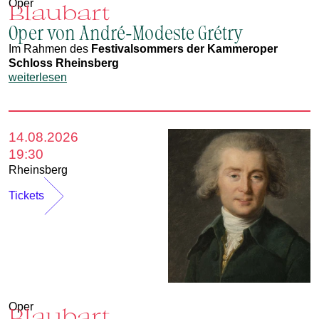
Oper
Blaubart
Oper von André-Modeste Grétry
Im Rahmen des
Festivalsommers der Kammeroper
Schloss Rheinsberg
weiterlesen
14.08.2026
19:30
Rheinsberg
Tickets
Oper
Blaubart