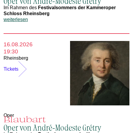
Oper von André-Modeste Grétry
Im Rahmen des
Festivalsommers der Kammeroper
Schloss Rheinsberg
weiterlesen
16.08.2026
19:30
Rheinsberg
Tickets
Oper
Blaubart
Oper von André-Modeste Grétry