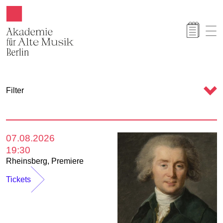
Akamus
K
Filter
a
l
e
07.08.2026
n
19:30
d
Rheinsberg
,
Premiere
e
Tickets
r