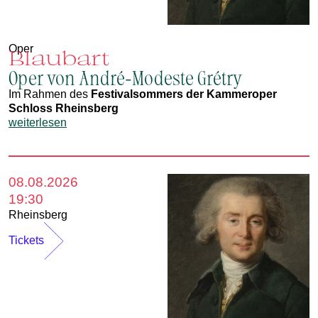
Oper
Blaubart
Oper von André-Modeste Grétry
Im Rahmen des
Festivalsommers der Kammeroper
Schloss Rheinsberg
weiterlesen
08.08.2026
19:30
Rheinsberg
Tickets