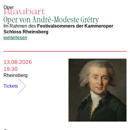
Oper
Blaubart
Oper von André-Modeste Grétry
Im Rahmen des
Festivalsommers der Kammeroper
Schloss Rheinsberg
weiterlesen
13.08.2026
19:30
Rheinsberg
Tickets