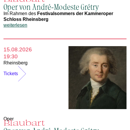
Oper von André-Modeste Grétry
Im Rahmen des
Festivalsommers der Kammeroper
Schloss Rheinsberg
weiterlesen
15.08.2026
19:30
Rheinsberg
Tickets
Oper
Blaubart