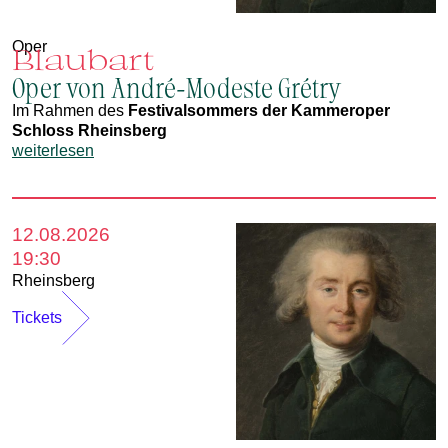
Oper
Blaubart
Oper von André-Modeste Grétry
Im Rahmen des
Festivalsommers der Kammeroper
Schloss Rheinsberg
weiterlesen
12.08.2026
19:30
Rheinsberg
Tickets