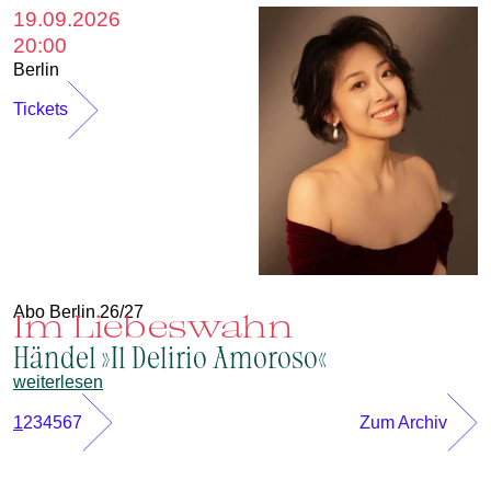
19.09.2026
20:00
Berlin
Tickets
Abo Berlin 26/27
Im Liebeswahn
Händel »Il Delirio Amoroso«
weiterlesen
1
2
3
4
5
6
7
Zum Archiv