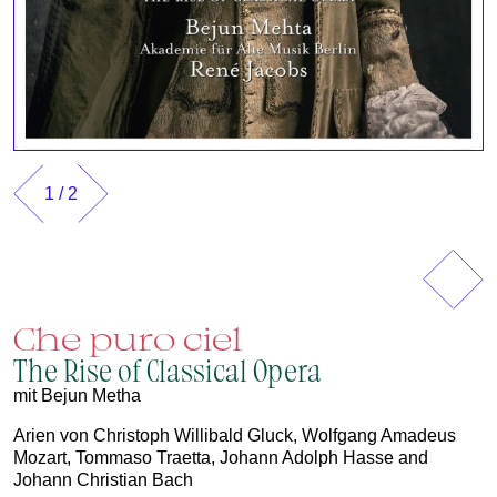
1
/
2
Vorherig
Näch
Che puro ciel
The Rise of Classical Opera
mit Bejun Metha
Arien von Christoph Willibald Gluck, Wolfgang Amadeus
Mozart, Tommaso Traetta, Johann Adolph Hasse and
Johann Christian Bach