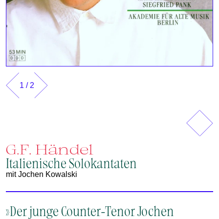
1
/
2
Vorherig
Näch
G.F. Händel
Italienische Solokantaten
mit Jochen Kowalski
»Der junge Counter-Tenor Jochen