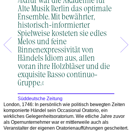
Alte Musik Berlin das optimale
Musik
Ensemble. Mit bewährter,
und h
historisch-informierter
Ensem
Spielweise kosteten sie edles
Melos und feine
Müchner
Binnenexpressivität von
Händels Idiom aus, allen
voran ihre Holzbläser und die
exquisite Basso continuo-
Gruppe.«
Süddeutsche Zeitung
London, 1746: In persönlich wie politisch bewegten Zeiten
komponierte Händel sein Occasional Oratorio, ein
wirkliches Gelegenheitsoratorium. Wie etliche Jahre zuvor
als Opernunternehmer war er mittlerweile auch als
Veranstalter der eigenen Oratorienaufführungen gescheitert.