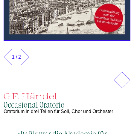
1
/
2
Vorherig
Näch
G.F. Händel
Occasional Oratorio
Oratorium in drei Teilen für Soli, Chor und Orchester
»Dafür war die Akademie für
»Howa