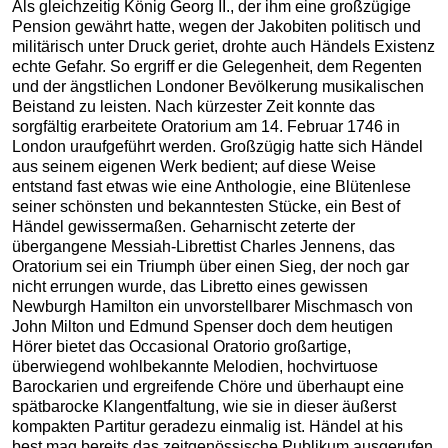
Als gleichzeitig König Georg II., der ihm eine großzügige
Pension gewährt hatte, wegen der Jakobiten politisch und
militärisch unter Druck geriet, drohte auch Händels Existenz
echte Gefahr. So ergriff er die Gelegenheit, dem Regenten
und der ängstlichen Londoner Bevölkerung musikalischen
Beistand zu leisten. Nach kürzester Zeit konnte das
sorgfältig erarbeitete Oratorium am 14. Februar 1746 in
London uraufgeführt werden. Großzügig hatte sich Händel
aus seinem eigenen Werk bedient; auf diese Weise
entstand fast etwas wie eine Anthologie, eine Blütenlese
seiner schönsten und bekanntesten Stücke, ein Best of
Händel gewissermaßen. Geharnischt zeterte der
übergangene Messiah-Librettist Charles Jennens, das
Oratorium sei ein Triumph über einen Sieg, der noch gar
nicht errungen wurde, das Libretto eines gewissen
Newburgh Hamilton ein unvorstellbarer Mischmasch von
John Milton und Edmund Spenser doch dem heutigen
Hörer bietet das Occasional Oratorio großartige,
überwiegend wohlbekannte Melodien, hochvirtuose
Barockarien und ergreifende Chöre und überhaupt eine
spätbarocke Klangentfaltung, wie sie in dieser äußerst
kompakten Partitur geradezu einmalig ist. Händel at his
best mag bereits das zeitgenössische Publikum ausgerufen