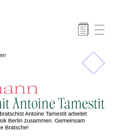
en!
Vorheriges
Nächstes
emann
it Antoine Tamestit
atschist Antoine Tamestit arbeitet
Musik Berlin zusammen. Gemeinsam
ie Bratsche!