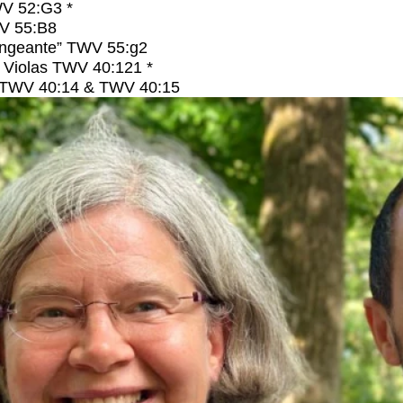
WV 52:G3 *
V 55:B8
angeante” TWV 55:g2
 Violas TWV 40:121 *
la TWV 40:14 & TWV 40:15