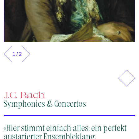
1
/
2
Vorherig
Näch
J.C. Bach
Symphonies & Concertos
»Hier stimmt einfach alles: ein perfekt
austarierter Ensembleklang,