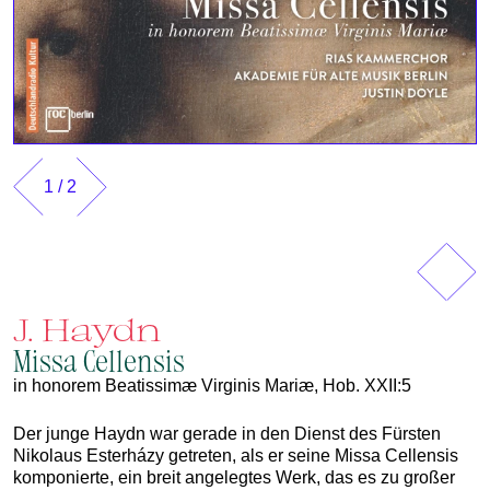
1
/
2
Vorherig
Näch
J. Haydn
Missa Cellensis
in honorem Beatissimæ Virginis Mariæ, Hob. XXII:5
Der junge Haydn war gerade in den Dienst des Fürsten
Nikolaus Esterházy getreten, als er seine Missa Cellensis
komponierte, ein breit angelegtes Werk, das es zu großer