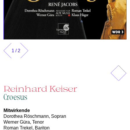
1
/
2
Vorherig
Näch
Reinhard Keiser
Croesus
Mitwirkende
Dorothea Röschmann, Sopran
Werner Güra, Tenor
Roman Trekel, Bariton