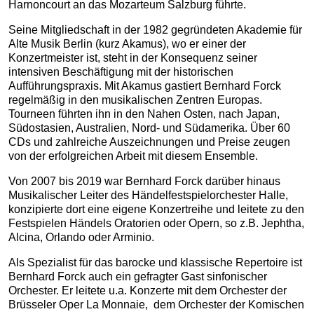
Harnoncourt an das Mozarteum Salzburg führte.
Seine Mitgliedschaft in der 1982 gegründeten Akademie für
Alte Musik Berlin (kurz Akamus), wo er einer der
Konzertmeister ist, steht in der Konsequenz seiner
intensiven Beschäftigung mit der historischen
Aufführungspraxis. Mit Akamus gastiert Bernhard Forck
regelmäßig in den musikalischen Zentren Europas.
Tourneen führten ihn in den Nahen Osten, nach Japan,
Südostasien, Australien, Nord- und Südamerika. Über 60
CDs und zahlreiche Auszeichnungen und Preise zeugen
von der erfolgreichen Arbeit mit diesem Ensemble.
Von 2007 bis 2019 war Bernhard Forck darüber hinaus
Musikalischer Leiter des Händelfestspielorchester Halle,
konzipierte dort eine eigene Konzertreihe und leitete zu den
Festspielen Händels Oratorien oder Opern, so z.B. Jephtha,
Alcina, Orlando oder Arminio.
Als Spezialist für das barocke und klassische Repertoire ist
Bernhard Forck auch ein gefragter Gast sinfonischer
Orchester. Er leitete u.a. Konzerte mit dem Orchester der
Brüsseler Oper La Monnaie, dem Orchester der Komischen