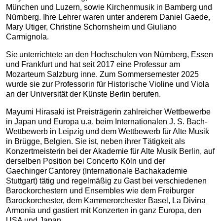
München und Luzern, sowie Kirchenmusik in Bamberg und
Nürnberg. Ihre Lehrer waren unter anderem Daniel Gaede,
Mary Utiger, Christine Schornsheim und Giuliano
Carmignola.
Sie unterrichtete an den Hochschulen von Nürnberg, Essen
und Frankfurt und hat seit 2017 eine Professur am
Mozarteum Salzburg inne. Zum Sommersemester 2025
wurde sie zur Professorin für Historische Violine und Viola
an der Universität der Künste Berlin berufen.
Mayumi Hirasaki ist Preisträgerin zahlreicher Wettbewerbe
in Japan und Europa u.a. beim Internationalen J. S. Bach-
Wettbewerb in Leipzig und dem Wettbewerb für Alte Musik
in Brügge, Belgien. Sie ist, neben ihrer Tätigkeit als
Konzertmeisterin bei der Akademie für Alte Musik Berlin, auf
derselben Position bei Concerto Köln und der
Gaechinger Cantorey (Internationale Bachakademie
Stuttgart) tätig und regelmäßig zu Gast bei verschiedenen
Barockorchestern und Ensembles wie dem Freiburger
Barockorchester, dem Kammerorchester Basel, La Divina
Armonia und gastiert mit Konzerten in ganz Europa, den
USA und Japan.