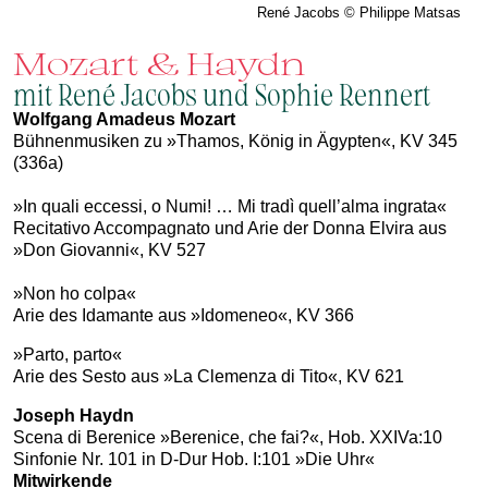
René Jacobs © Philippe Matsas
Mozart & Haydn
mit René Jacobs und Sophie Rennert
Wolfgang Amadeus Mozart
Bühnenmusiken zu »Thamos, König in Ägypten«, KV 345
(336a)
»In quali eccessi, o Numi! … Mi tradì quell’alma ingrata«
Recitativo Accompagnato und Arie der Donna Elvira aus
»Don Giovanni«, KV 527
»Non ho colpa«
Arie des Idamante aus »Idomeneo«, KV 366
»Parto, parto«
Arie des Sesto aus »La Clemenza di Tito«, KV 621
Joseph Haydn
Scena di Berenice »Berenice, che fai?«, Hob. XXIVa:10
Sinfonie Nr. 101 in D-Dur Hob. I:101 »Die Uhr«
Mitwirkende