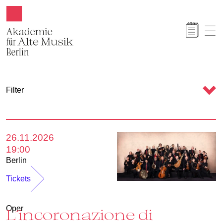
Akamus
K
Filter
a
l
e
26.11.2026
n
19:00
d
Berlin
e
Tickets
r
Oper
L´incoronazione di