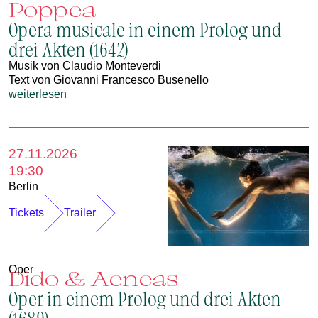
Poppea
Opera musicale in einem Prolog und
drei Akten (1642)
Musik von Claudio Monteverdi
Text von Giovanni Francesco Busenello
weiterlesen
27.11.2026
19:30
Berlin
Tickets
Trailer
Oper
Dido & Aeneas
Oper in einem Prolog und drei Akten
(1689)