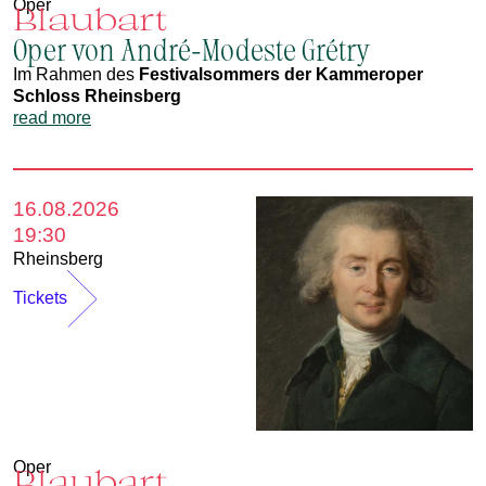
Oper
Blaubart
Oper von André-Modeste Grétry
Im Rahmen des
Festivalsommers der Kammeroper
Schloss Rheinsberg
read more
16.08.2026
19:30
Rheinsberg
Tickets
Oper
Blaubart