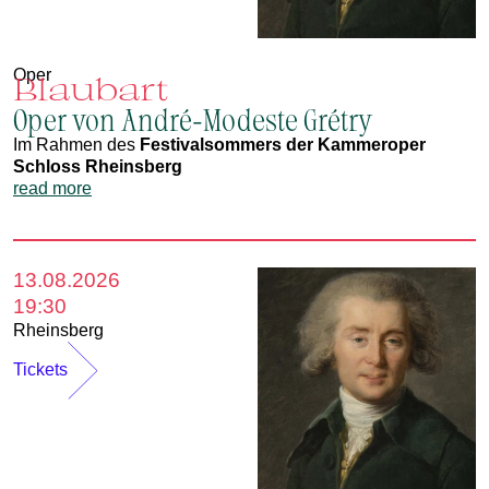
Oper
Blaubart
Oper von André-Modeste Grétry
Im Rahmen des
Festivalsommers der Kammeroper
Schloss Rheinsberg
read more
13.08.2026
19:30
Rheinsberg
Tickets