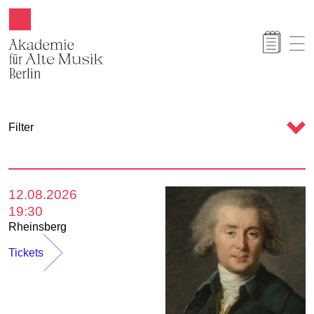
Akamus
C
Filter
a
l
e
12.08.2026
n
19:30
d
Rheinsberg
a
Tickets
r