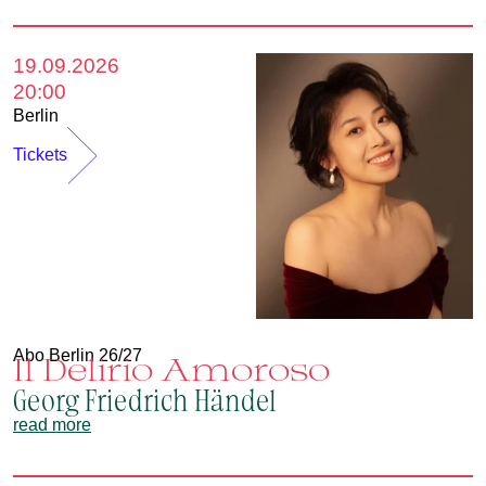
19.09.2026
20:00
Berlin
Tickets
Abo Berlin 26/27
Il Delirio Amoroso
Georg Friedrich Händel
read more