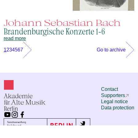
Johann Sebastian Bach
Brandenburgische Konzerte 1-6
read more
1
2
3
4
5
6
7
Go to archive
Contact
Supporters
Legal notice
Data protection