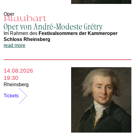
Oper
Blaubart
Oper von André-Modeste Grétry
Im Rahmen des
Festivalsommers der Kammeroper
Schloss Rheinsberg
read more
14.08.2026
19:30
Rheinsberg
Tickets