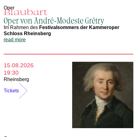
Oper
Blaubart
Oper von André-Modeste Grétry
Im Rahmen des
Festivalsommers der Kammeroper
Schloss Rheinsberg
read more
15.08.2026
19:30
Rheinsberg
Tickets