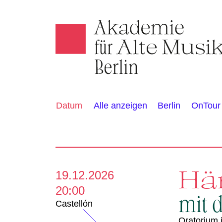
Akamus
K
Alle anzeigen
Berlin
OnTour
Datum
a
l
e
Hä
19.12.2026
20:00
n
mit 
Castellón
Oratorium 