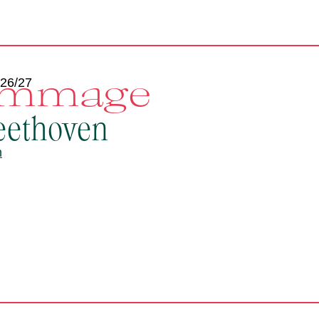
mmage
 26/27
eethoven
n