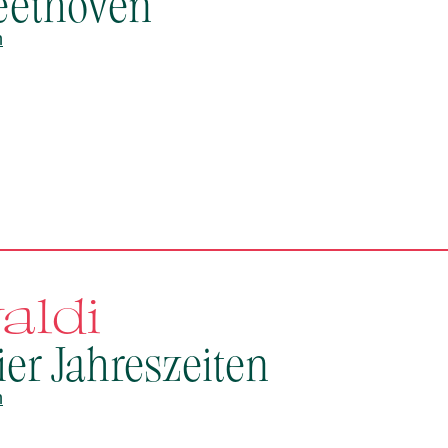
eethoven
n
aldi
ier Jahreszeiten
n