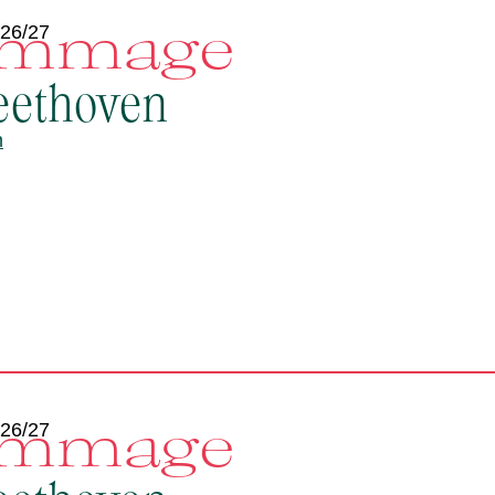
mmage
 26/27
eethoven
n
mmage
 26/27