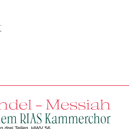
ndel - Messiah
dem RIAS Kammerchor
in drei Teilen, HWV 56