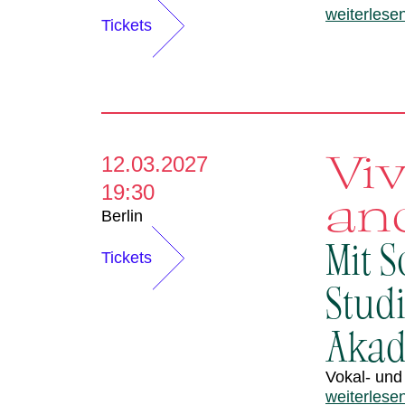
weiterlese
Tickets
Viv
12.03.2027
19:30
an
Berlin
Mit 
Tickets
Stud
Aka
Vokal- und
weiterlese