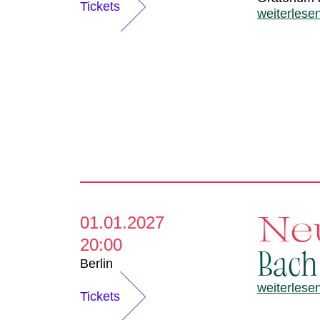
d
Tickets
weiterlese
e
r
Ne
01.01.2027
20:00
Bach
Berlin
weiterlese
Tickets