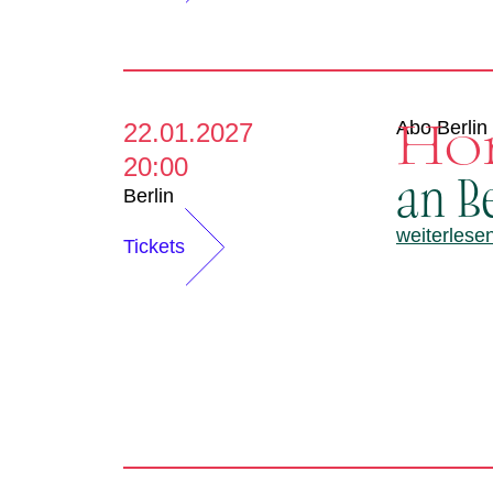
Ho
Abo Berlin
22.01.2027
20:00
an B
Berlin
weiterlese
Tickets