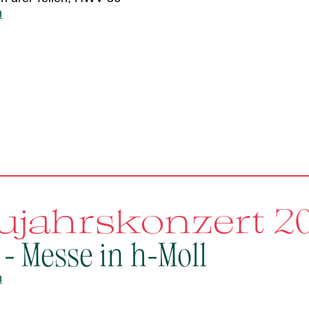
n
ujahrskonzert 2
 - Messe in h-Moll
n