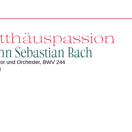
tthäuspassion
nn Sebastian Bach
Chor und Orchester, BWV 244
n