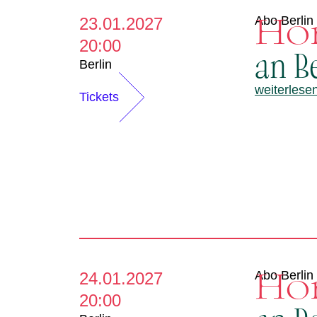
Ho
Abo Berlin
23.01.2027
20:00
an B
Berlin
weiterlese
Tickets
Ho
Abo Berlin
24.01.2027
20:00