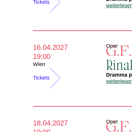
Tickets
weiterlese
G.F
Oper
16.04.2027
19:00
Rina
Wien
Dramma pe
Tickets
weiterlese
G.F
Oper
18.04.2027