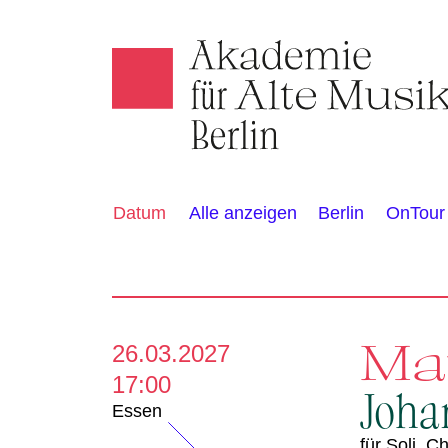
Akamus
K
Alle anzeigen
Berlin
OnTour
Datum
a
l
e
Ma
26.03.2027
17:00
n
Joha
Essen
für Soli, 