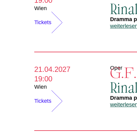
19:00
Rina
Wien
Dramma pe
Tickets
weiterlese
G.F
Oper
21.04.2027
19:00
Rina
Wien
Dramma pe
Tickets
weiterlese