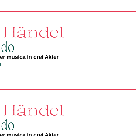
. Händel
ldo
r musica in drei Akten
n
. Händel
ldo
r musica in drei Akten