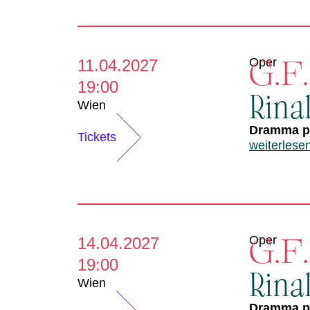
G.F
Oper
11.04.2027
19:00
Rina
Wien
Dramma pe
Tickets
weiterlese
G.F
Oper
14.04.2027
19:00
Rina
Wien
Dramma pe