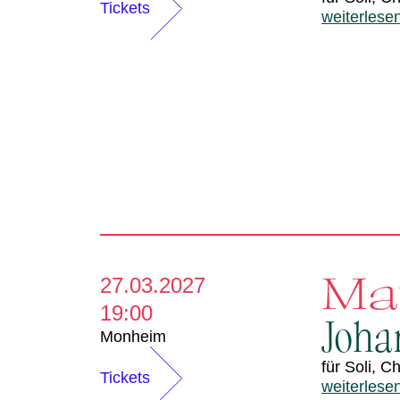
d
Tickets
weiterlese
e
r
Ma
27.03.2027
19:00
Joha
Monheim
für Soli, 
Tickets
weiterlese