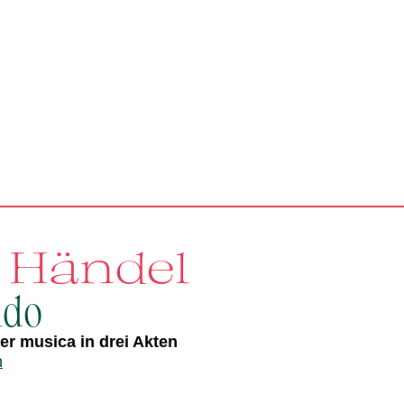
. Händel
ldo
r musica in drei Akten
n