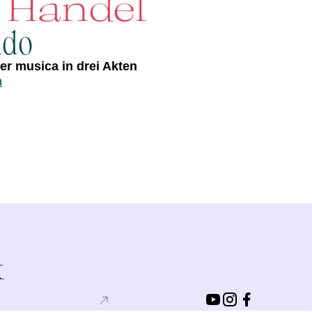
. Händel
ldo
r musica in drei Akten
n