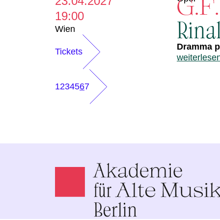
G.F
23.04.2027
19:00
Rina
Wien
Dramma pe
Tickets
weiterlese
1
2
3
4
5
6
7