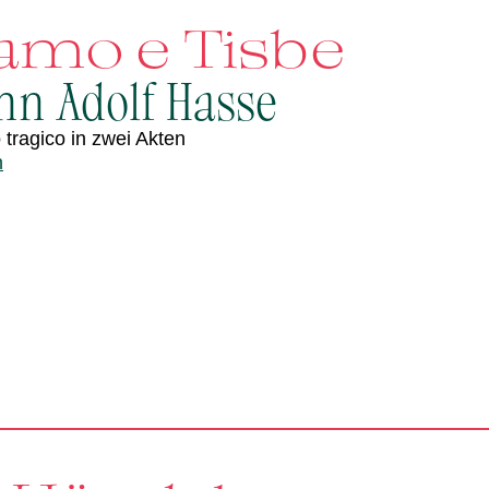
amo e Tisbe
nn Adolf Hasse
 tragico in zwei Akten
n