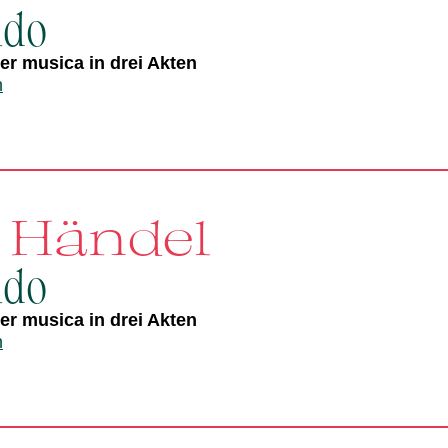
ldo
r musica in drei Akten
n
. Händel
ldo
r musica in drei Akten
n