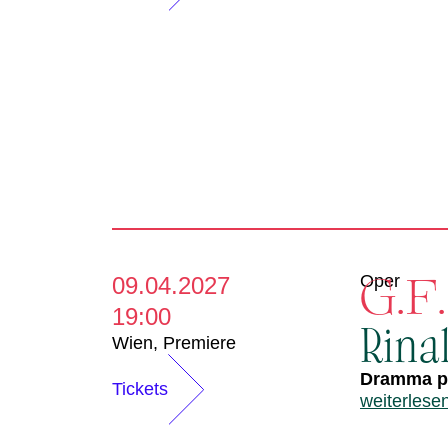
G.F
Oper
09.04.2027
19:00
Rina
Wien
,
Premiere
Dramma pe
Tickets
weiterlese