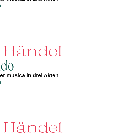
n
. Händel
ldo
r musica in drei Akten
n
. Händel