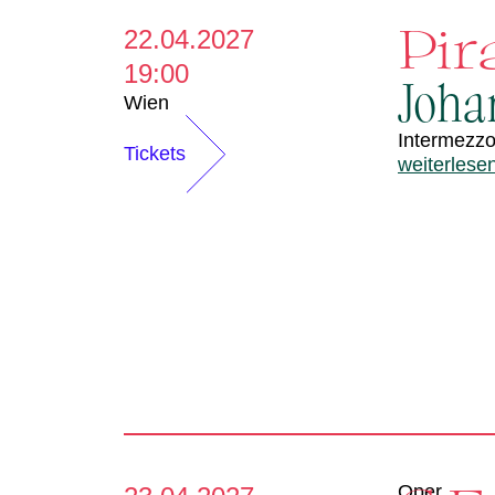
Pir
22.04.2027
19:00
Joha
Wien
Intermezzo
Tickets
weiterlese
Oper