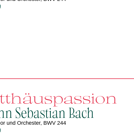
n
tthäuspassion
nn Sebastian Bach
Chor und Orchester, BWV 244
n