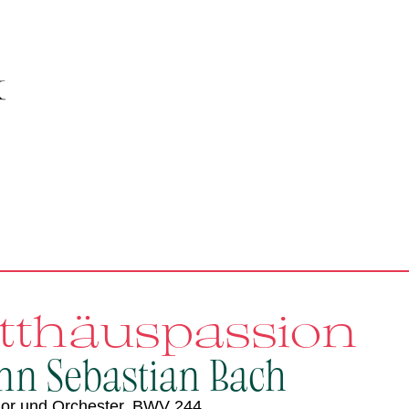
tthäuspassion
nn Sebastian Bach
Chor und Orchester, BWV 244