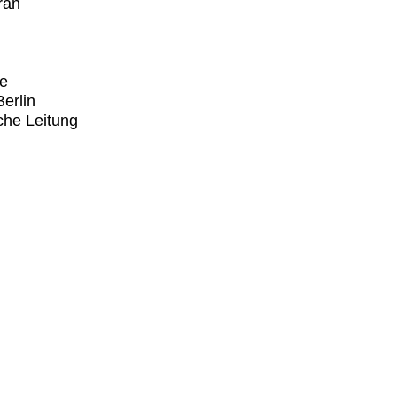
ran
e
erlin
sche Leitung