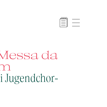
 Messa da
em
di Jugendchor-