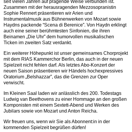
seit vielen Jahren auf prägende Weise verbunden ist.
Zusammen mit der herausragenden Mezzosopranistin
Sophie Rennert präsentieren wir Arien und
Instrumentalmusik aus Bühnenwerken von Mozart sowie
Haydns packende “Scena di Berenice”. Von Haydn erklingt
auch eine seiner berühmtesten Sinfonien, die ihren
Beinamen „Die Uhr” dem humorvollen musikalischen
Ticken im zweiten Satz verdankt.
Ein weiterer Höhepunkt ist unser gemeinsames Chorprojekt
mit dem RIAS Kammerchor Berlin, das auch in der neuen
Spielzeit nicht fehlen darf. Als letztes Abo-Konzert der
neuen Saison präsentieren wir Händels hochexpressives
Oratorium „Belshazzar”, das die Grenzen zur Oper
verwischt.
Im Kleinen Saal laden wir anlässlich des 200. Todestags
Ludwig van Beethovens zu einer Hommage an den großen
Komponisten mit einem Sextett-Abend und Werken des
Jubilars sowie von Mozart und Anton Reicha.
Wir freuen uns, wenn wir Sie als Abonnent:in in der
kommenden Spielzeit begrüßen dürfen!