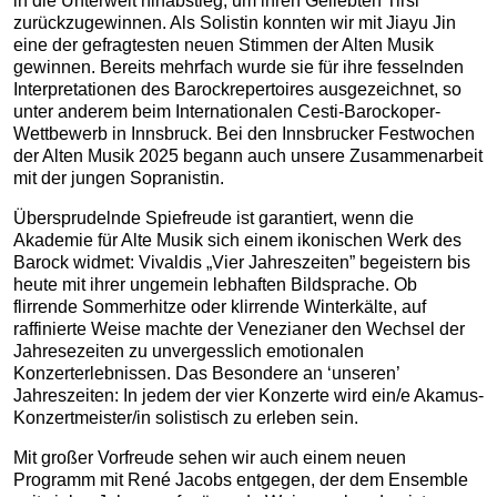
in die Unterwelt hinabstieg, um ihren Geliebten Tirsi
zurückzugewinnen. Als Solistin konnten wir mit Jiayu Jin
eine der gefragtesten neuen Stimmen der Alten Musik
gewinnen. Bereits mehrfach wurde sie für ihre fesselnden
Interpretationen des Barockrepertoires ausgezeichnet, so
unter anderem beim Internationalen Cesti-Barockoper-
Wettbewerb in Innsbruck. Bei den Innsbrucker Festwochen
der Alten Musik 2025 begann auch unsere Zusammenarbeit
mit der jungen Sopranistin.
Übersprudelnde Spiefreude ist garantiert, wenn die
Akademie für Alte Musik sich einem ikonischen Werk des
Barock widmet: Vivaldis „Vier Jahreszeiten” begeistern bis
heute mit ihrer ungemein lebhaften Bildsprache. Ob
flirrende Sommerhitze oder klirrende Winterkälte, auf
raffinierte Weise machte der Venezianer den Wechsel der
Jahresezeiten zu unvergesslich emotionalen
Konzerterlebnissen. Das Besondere an ‘unseren’
Jahreszeiten: In jedem der vier Konzerte wird ein/e Akamus-
Konzertmeister/in solistisch zu erleben sein.
Mit großer Vorfreude sehen wir auch einem neuen
Programm mit René Jacobs entgegen, der dem Ensemble