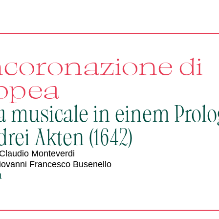
ncoronazione di
ppea
a musicale in einem Prolo
rei Akten (1642)
Claudio Monteverdi
iovanni Francesco Busenello
n