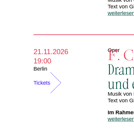
Musik von 
Text von G
weiterlese
F. 
Oper
21.11.2026
19:00
Dram
Berlin
und e
Tickets
Musik von 
Text von G
Im Rahmen
weiterlese