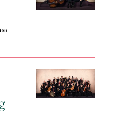
den
g