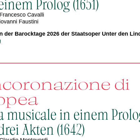
inem Prolog (1651)
Francesco Cavalli
iovanni Faustini
 der Barocktage 2026 der Staatsoper Unter den Lin
n
ncoronazione di
ppea
a musicale in einem Prolo
rei Akten (1642)