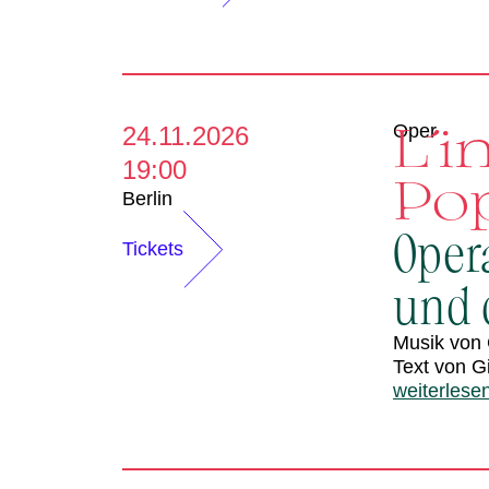
L´i
Oper
24.11.2026
19:00
Po
Berlin
Oper
Tickets
und d
Musik von 
Text von G
weiterlese