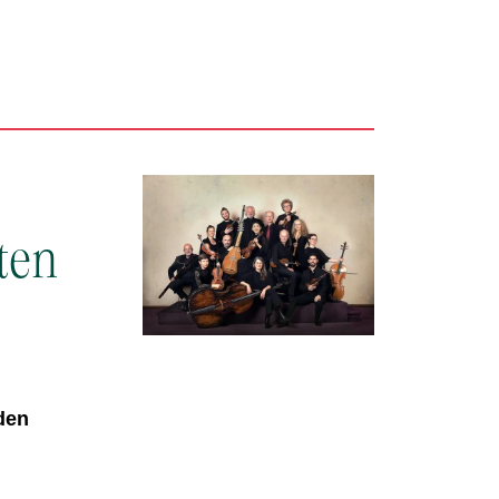
o
ten
den