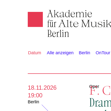
Akamus
K
Alle anzeigen
Berlin
OnTour
Datum
a
l
e
F. 
Oper
18.11.2026
19:00
n
Dram
Berlin