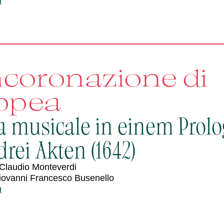
n
ncoronazione di
ppea
a musicale in einem Prolo
rei Akten (1642)
Claudio Monteverdi
iovanni Francesco Busenello
n