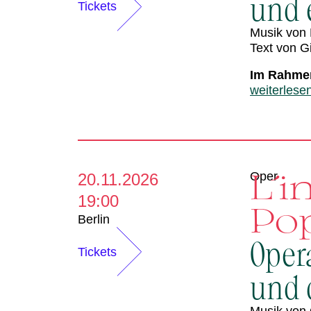
d
und e
Tickets
e
Musik von 
Text von G
r
Im Rahmen
weiterlese
L´i
Oper
20.11.2026
19:00
Po
Berlin
Oper
Tickets
und d