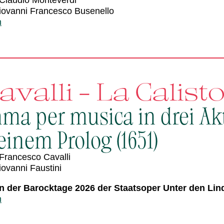
Claudio Monteverdi
iovanni Francesco Busenello
n
Cavalli - La Calist
ma per musica in drei Ak
inem Prolog (1651)
Francesco Cavalli
iovanni Faustini
 der Barocktage 2026 der Staatsoper Unter den Lin
n