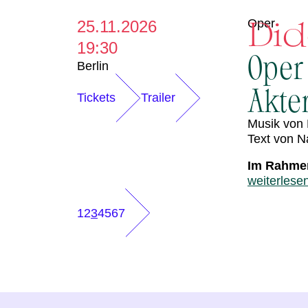
Di
Oper
25.11.2026
19:30
Oper
Berlin
Akten
Tickets
Trailer
Musik von 
Text von N
Im Rahmen
weiterlese
1
2
3
4
5
6
7