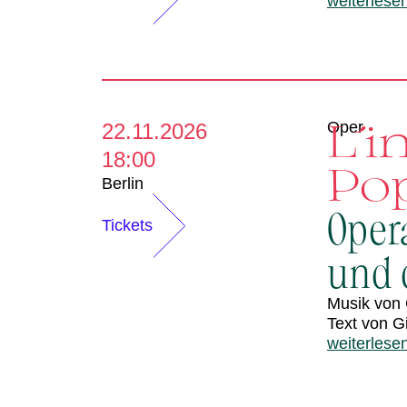
weiterlese
L´i
Oper
22.11.2026
18:00
Po
Berlin
Oper
Tickets
und d
Musik von 
Text von G
weiterlese