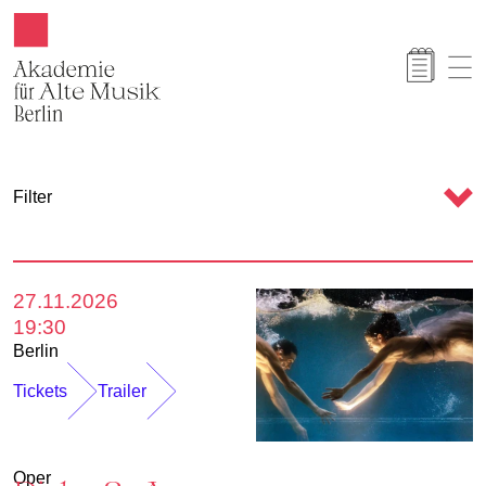
Akamus
K
Filter
a
l
e
27.11.2026
n
19:30
d
Berlin
e
Tickets
Trailer
r
Oper