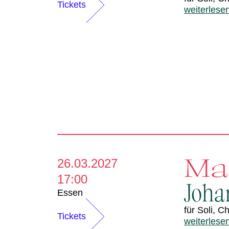
d
Tickets
weiterlese
e
r
Ma
26.03.2027
17:00
Joha
Essen
für Soli, 
Tickets
weiterlese