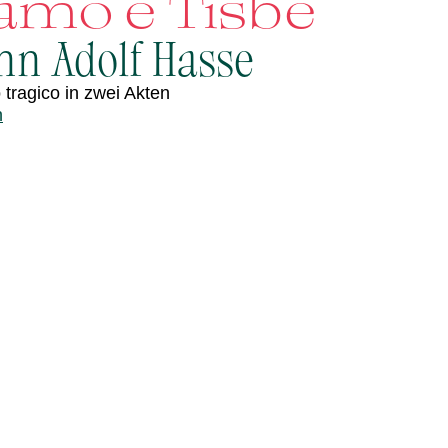
amo e Tisbe
nn Adolf Hasse
 tragico in zwei Akten
n