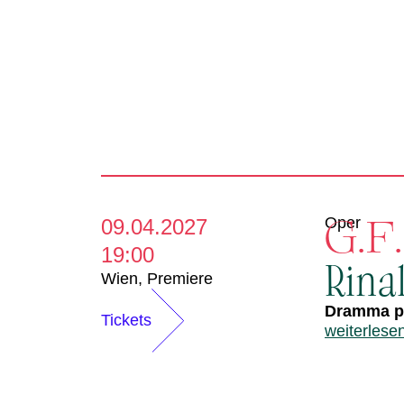
G.F
Oper
09.04.2027
19:00
Rina
Wien
,
Premiere
Dramma pe
Tickets
weiterlese