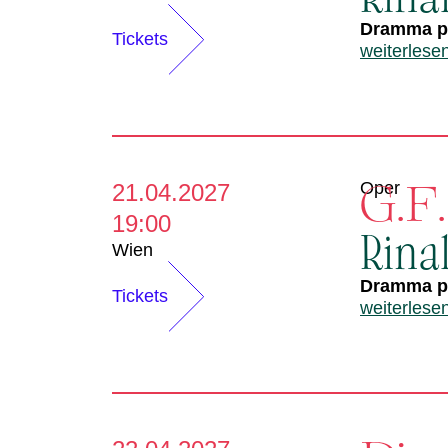
Dramma pe
Tickets
weiterlese
G.F
Oper
21.04.2027
19:00
Rina
Wien
Dramma pe
Tickets
weiterlese