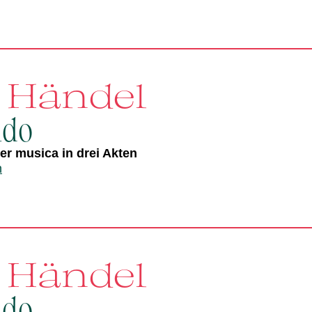
. Händel
ldo
r musica in drei Akten
n
. Händel
ldo