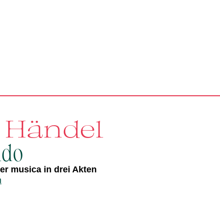
. Händel
ldo
r musica in drei Akten
n