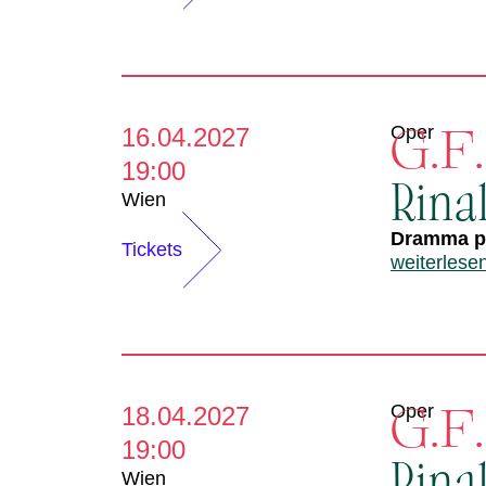
G.F
Oper
16.04.2027
19:00
Rina
Wien
Dramma pe
Tickets
weiterlese
G.F
Oper
18.04.2027
19:00
Rina
Wien