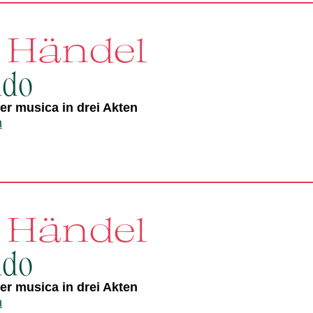
. Händel
ldo
r musica in drei Akten
n
. Händel
ldo
r musica in drei Akten
n