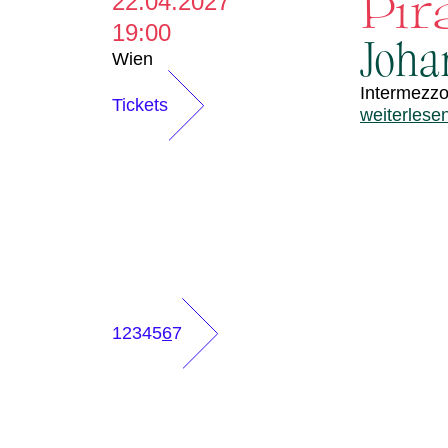
Pir
22.04.2027
19:00
Joha
Wien
Intermezzo
Tickets
weiterlese
1
2
3
4
5
6
7