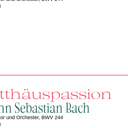
n
tthäuspassion
nn Sebastian Bach
Chor und Orchester, BWV 244
n