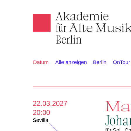
Akamus
K
Alle anzeigen
Berlin
OnTour
Datum
a
l
e
Ma
22.03.2027
20:00
n
Joha
Sevilla
für Soli, 