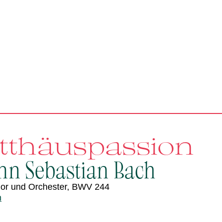
tthäuspassion
nn Sebastian Bach
Chor und Orchester, BWV 244
n