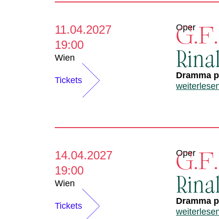
G.F
Oper
11.04.2027
19:00
Rina
Wien
Dramma pe
Tickets
weiterlese
G.F
Oper
14.04.2027
19:00
Rina
Wien
Dramma pe
Tickets
weiterlese