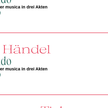
r musica in drei Akten
n
. Händel
ldo
r musica in drei Akten
n