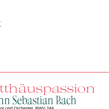
tthäuspassion
nn Sebastian Bach
Chor und Orchester, BWV 244