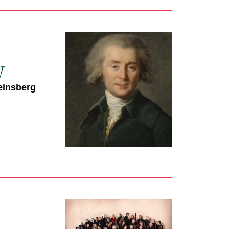
y
einsberg