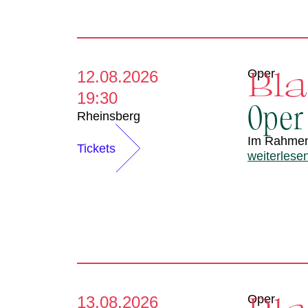
Bl
Oper
12.08.2026
19:30
Oper
Rheinsberg
Im Rahme
Tickets
weiterlese
Oper
13.08.2026