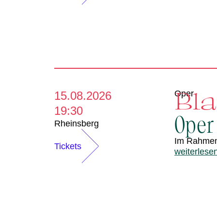
Bl
Oper
15.08.2026
19:30
Oper
Rheinsberg
Im Rahme
Tickets
weiterlese