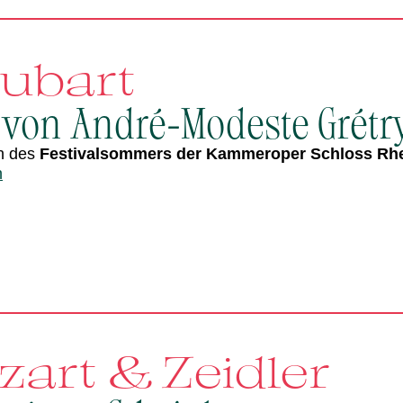
aubart
 von André-Modeste Grétr
n des
Festivalsommers der Kammeroper Schloss Rh
n
art & Zeidler