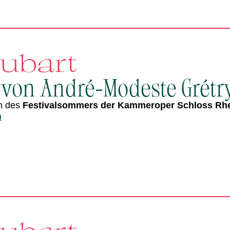
aubart
 von André-Modeste Grétr
n des
Festivalsommers der Kammeroper Schloss Rh
n