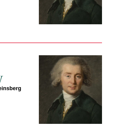
y
einsberg