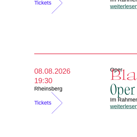
d
Tickets
weiterlese
e
r
Bl
Oper
08.08.2026
19:30
Oper
Rheinsberg
Im Rahme
Tickets
weiterlese