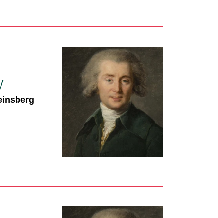
y
einsberg