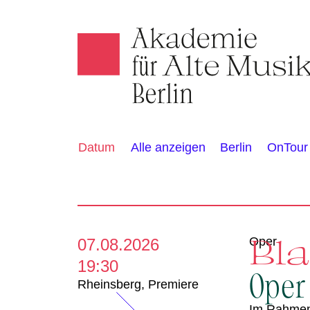
Akamus
K
Alle anzeigen
Berlin
OnTour
Datum
a
l
e
Bl
Oper
07.08.2026
19:30
n
Oper
Rheinsberg
,
Premiere
Im Rahme