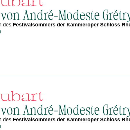
aubart
 von André-Modeste Grétr
n des
Festivalsommers der Kammeroper Schloss Rh
n
aubart
 von André-Modeste Grétr
n des
Festivalsommers der Kammeroper Schloss Rh
n