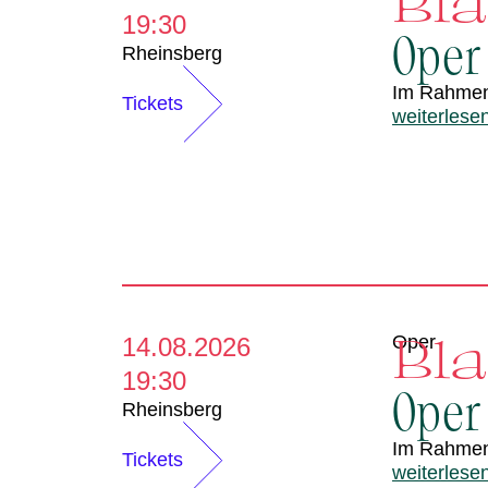
Bl
19:30
Oper
Rheinsberg
Im Rahme
Tickets
weiterlese
Bl
Oper
14.08.2026
19:30
Oper
Rheinsberg
Im Rahme
Tickets
weiterlese