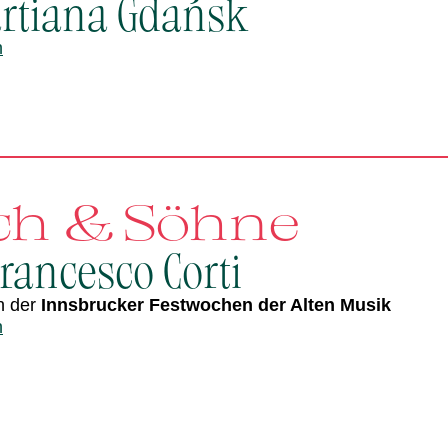
rtiana Gdańsk
n
ch & Söhne
rancesco Corti
n der
Innsbrucker Festwochen der Alten Musik
n