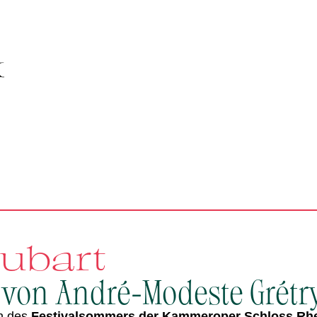
aubart
 von André-Modeste Grétr
n des
Festivalsommers der Kammeroper Schloss Rh