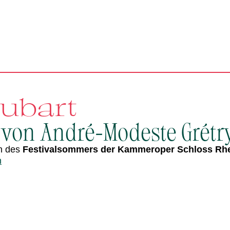
aubart
 von André-Modeste Grétr
n des
Festivalsommers der Kammeroper Schloss Rh
n