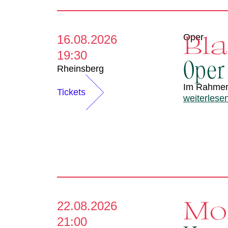
Bl
Oper
16.08.2026
19:30
Oper
Rheinsberg
Im Rahme
Tickets
weiterlese
Moz
22.08.2026
21:00