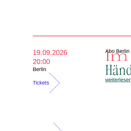
Im
Abo Berlin
19.09.2026
20:00
Hände
Berlin
weiterlese
Tickets