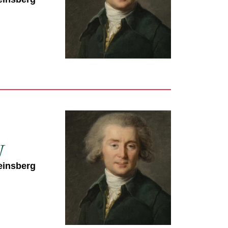
y
einsberg