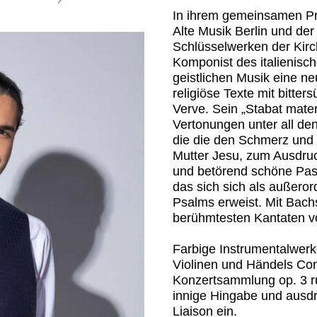
In ihrem gemeinsamen P
Alte Musik Berlin und d
Schlüsselwerken der Kirc
Komponist des italienisc
geistlichen Musik eine ne
religiöse Texte mit bitter
Verve. Sein „Stabat mater“
Vertonungen unter all de
die die den Schmerz und d
Mutter Jesu, zum Ausdru
und betörend schöne Pas
das sich sich als außeror
Psalms erweist. Mit Bach
berühmtesten Kantaten v
Farbige Instrumentalwerk
Violinen und Händels Con
Konzertsammlung op. 3 r
innige Hingabe und ausdr
Liaison ein.