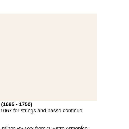
(1685 - 1750)
1067 for strings and basso continuo
 A minor RV 522 from “L’Estro Armonico”