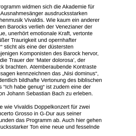
rogramm widmen sich die Akademie für
er Ausnahmesänger ausdrucksstarken
henmusik Vivaldis. Wie kaum ein anderer
hen Barocks verlieh der Venezianer der
ue, unerhört emotionale Kraft, vertonte
süßer Traurigkeit und opernhafter
 sticht als eine der düstersten
njenigen Komponisten des Barock hervor,
ie Trauer der ‘Mater dolorosa’, der
ck brachten. Atemberaubende Kontraste
sagen kennzeichnen das „Nisi dominus“,
dentlich bildhafte Vertonung des biblischen
s “Ich habe genug“ ist zudem eine der
on Johann Sebastian Bach zu erleben.
e wie Vivaldis Doppelkonzert für zwei
certo Grosso in G-Dur aus seiner
unden das Programm ab. Auch hier gehen
ucksstarker Ton eine neue und fesselnde