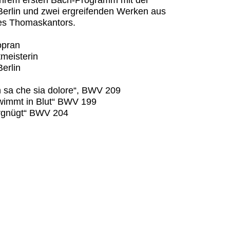
ihrem ersten Bach-Programm mit der
Berlin und zwei ergreifenden Werken aus
s Thomaskantors.
opran
meisterin
erlin
n sa che sia dolore“, BWV 209
wimmt in Blut“ BWV 199
vergnügt“ BWV 204