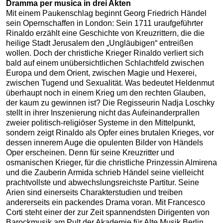
Dramma per musica in drei Akten
Mit einem Paukenschlag beginnt Georg Friedrich Händel
sein Opernschaffen in London: Sein 1711 uraufgeführter
Rinaldo erzählt eine Geschichte von Kreuzrittern, die die
heilige Stadt Jerusalem den „Ungläubigen“ entreißen
wollen. Doch der christliche Krieger Rinaldo verliert sich
bald auf einem unübersichtlichen Schlachtfeld zwischen
Europa und dem Orient, zwischen Magie und Hexerei,
zwischen Tugend und Sexualität. Was bedeutet Heldenmut
überhaupt noch in einem Krieg um den rechten Glauben,
der kaum zu gewinnen ist? Die Regisseurin Nadja Loschky
stellt in ihrer Inszenierung nicht das Aufeinanderprallen
zweier politisch-religiöser Systeme in den Mittelpunkt,
sondern zeigt Rinaldo als Opfer eines brutalen Krieges, vor
dessen innerem Auge die opulenten Bilder von Händels
Oper erscheinen. Denn für seine Kreuzritter und
osmanischen Krieger, für die christliche Prinzessin Almirena
und die Zauberin Armida schrieb Händel seine vielleicht
prachtvollste und abwechslungsreichste Partitur. Seine
Arien sind einerseits Charakterstudien und treiben
andererseits ein packendes Drama voran. Mit Francesco
Corti steht einer der zur Zeit spannendsten Dirigenten von
Barockmusik am Pult der Akademie für Alte Musik Berlin.