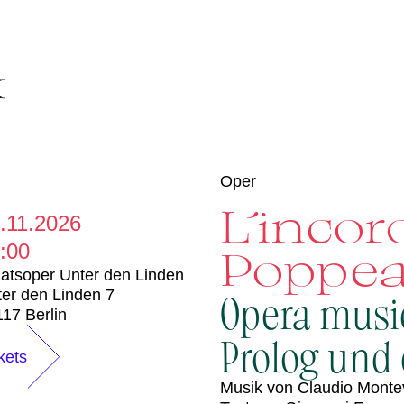
Oper
L´incor
.11.2026
:00
Poppe
atsoper Unter den Linden
er den Linden 7
Opera musi
17 Berlin
Prolog und 
kets
Musik von Claudio Monte