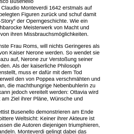
esco Busenello
ff Claudio Monteverdi 1642 erstmals auf
h belegten Figuren zurück und schuf damit
-Story“ der Operngeschichte. Wie ein
 frühbarocke Meisterwerk von Macht und
 von ihren Missbrauchsmöglichkeiten.
ste Frau Roms, will nichts Geringeres als
e von Kaiser Nerone werden. So wendet sie
 dazu auf, Nerone zur Verstoßung seiner
den. Als der kaiserliche Philosoph
stellt, muss er dafür mit dem Tod
t derweil den von Poppea verschmähten und
an, die machthungrige Nebenbuhlerin zu
ann jedoch vereitelt werden: Ottavia wird
 am Ziel ihrer Pläne, Wünsche und
ettist Busenello demonstrieren am Ende
ittere Weltsicht: Keiner ihrer Akteure ist
lassen die Autoren diejenigen triumphieren,
andeln. Monteverdi gelingt dabei das