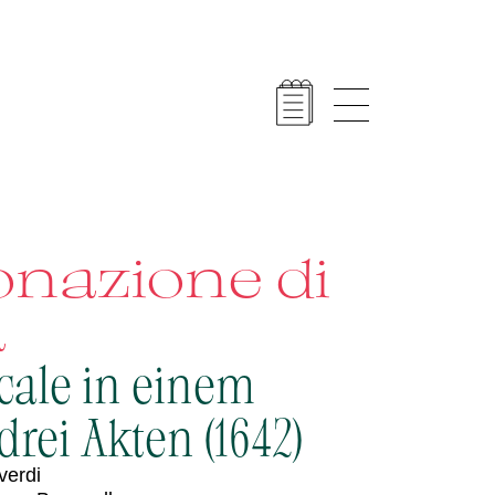
onazione di
a
cale in einem
drei Akten (1642)
verdi