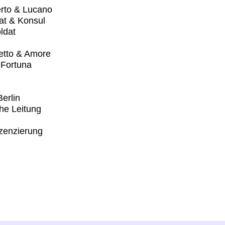
erto & Lucano
dat & Konsul
ldat
letto & Amore
 Fortuna
erlin
che Leitung
zenzierung