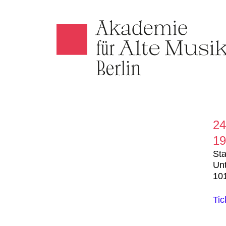
Akamus
24
19
Sta
Unt
101
Tic