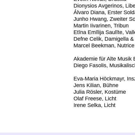
Dionysios Avgerinos, Lib
Álvaro Diana, Erster Sol
Junho Hwang, Zweiter So
Martin Iivarinen, Tribun
Etīna Emīlija Saulīte, Val
Defne Celik, Damigella &
Marcel Beekman, Nutrice
Akademie für Alte Musik B
Diego Fasolis, Musikalis
Eva-Maria Höckmayr, Ins
Jens Kilian, Bühne
Julia Rösler, Kostüme
Olaf Freese, Licht
Irene Selka, Licht