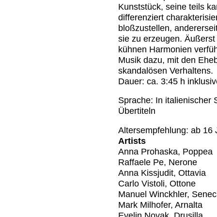
Kunststück, seine teils ka
differenziert charakterisi
bloßzustellen, andererse
sie zu erzeugen. Äußerst 
kühnen Harmonien verführ
Musik dazu, mit den Ehebr
skandalösen Verhaltens.
Dauer: ca. 3:45 h inklusi
Sprache: In italienische
Übertiteln
Altersempfehlung: ab 16 
Artists
Anna Prohaska, Poppea
Raffaele Pe, Nerone
Anna Kissjudit, Ottavia
Carlo Vistoli, Ottone
Manuel Winckhler, Sene
Mark Milhofer, Arnalta
Evelin Novak, Drusilla