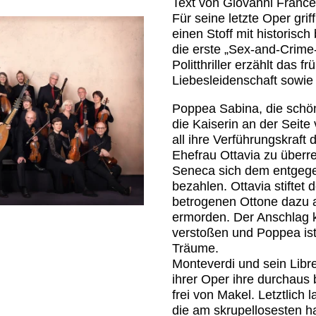
Text von Giovanni Franc
Für seine letzte Oper gri
einen Stoff mit historisc
die erste „Sex-and-Crime
Politthriller erzählt das
Liebesleidenschaft sowie
Poppea Sabina, die schön
die Kaiserin an der Seit
all ihre Verführungskraft
Ehefrau Ottavia zu überre
Seneca sich dem entgegen
bezahlen. Ottavia stifte
betrogenen Ottone dazu 
ermorden. Der Anschlag k
verstoßen und Poppea ist
Träume.
Monteverdi und sein Libr
ihrer Oper ihre durchaus b
frei von Makel. Letztlich 
die am skrupellosesten h