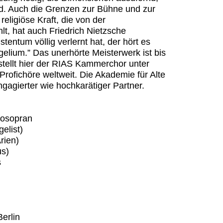
d. Auch die Grenzen zur Bühne und zur
ligiöse Kraft, die von der
lt, hat auch Friedrich Nietzsche
tentum völlig verlernt hat, der hört es
ngelium.” Das unerhörte Meisterwerk ist bis
 stellt hier der RIAS Kammerchor unter
Profichöre weltweit. Die Akademie für Alte
ngagierter wie hochkarätiger Partner.
zosopran
elist)
rien)
us)
s
erlin