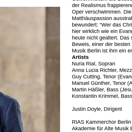
der Realismus frappieren
Oper verschwimmen. Die re
Matthäuspassion ausstrah
bewundert: “Wer das Chris
hier wirklich wie ein Eva
heute nicht gealtert. Das
Beweis, einer der besten 
Musik Berlin ist ihm ein e
Artists
Nuria Rial, Sopran
Anna Lucia Richter, Mez
Guy Cutting, Tenor (Evang
Manuel Günther, Tenor (A
Martin Häßler, Bass (Jes
Konstantin Krimmel, Bas
Justin Doyle, Dirigent
RIAS Kammerchor Berlin
Akademie für Alte Musik B