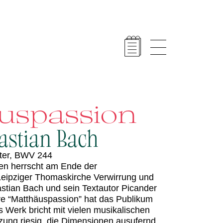
uspassion
astian Bach
ster, BWV 244
ren herrscht am Ende der
 Leipziger Thomaskirche Verwirrung und
stian Bach und sein Textautor Picander
Ihre “Matthäuspassion” hat das Publikum
s Werk bricht mit vielen musikalischen
ung riesig, die Dimensionen ausufernd,