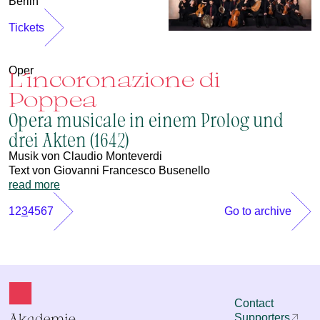
Berlin
Tickets
Oper
L´incoronazione di
Poppea
Opera musicale in einem Prolog und
drei Akten (1642)
Musik von Claudio Monteverdi
Text von Giovanni Francesco Busenello
read more
1
2
3
4
5
6
7
Go to archive
Contact
Supporters