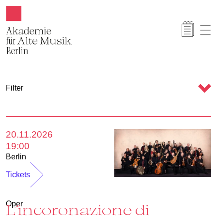
Akamus
C
Filter
a
l
e
20.11.2026
n
19:00
d
Berlin
a
Tickets
r
Oper
L´incoronazione di