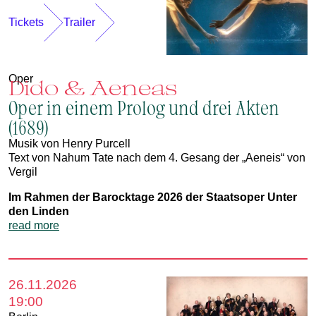
Tickets
Trailer
Oper
Dido & Aeneas
Oper in einem Prolog und drei Akten
(1689)
Musik von Henry Purcell
Text von Nahum Tate nach dem 4. Gesang der „Aeneis“ von
Vergil
Im Rahmen der Barocktage 2026 der Staatsoper Unter
den Linden
read more
26.11.2026
19:00