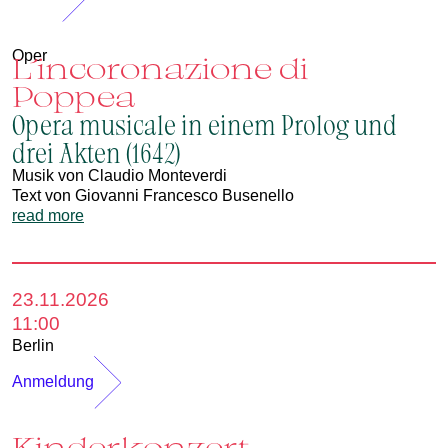
Oper
L´incoronazione di
Poppea
Opera musicale in einem Prolog und
drei Akten (1642)
Musik von Claudio Monteverdi
Text von Giovanni Francesco Busenello
read more
23.11.2026
11:00
Berlin
Anmeldung
Kinderkonzert