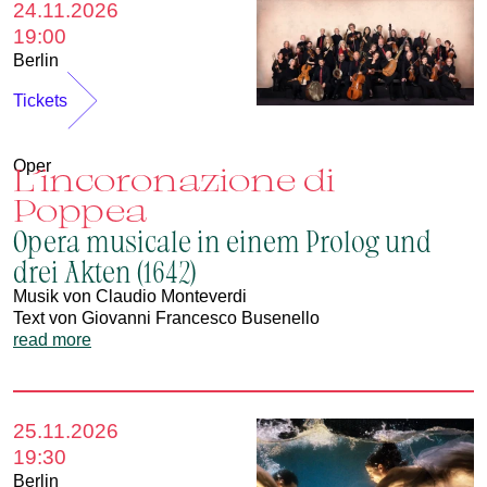
24.11.2026
19:00
Berlin
Tickets
Oper
L´incoronazione di
Poppea
Opera musicale in einem Prolog und
drei Akten (1642)
Musik von Claudio Monteverdi
Text von Giovanni Francesco Busenello
read more
25.11.2026
19:30
Berlin